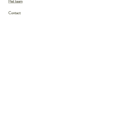
Het
team
Contact
Veelgestelde vragen
SERVICES
Adviesgesprek
Bruiloftstyling
Ceremoniemeesterschap
Hoeve Sparrendam Special
VERHUUR
Meubilair