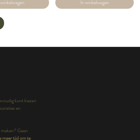
 winkelwagen
In winkelwagen
envoudig kunt kiezen
coraties en
gen maken? Geen
e meer tijd om te