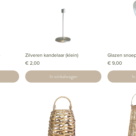
)
Zilveren kandelaar (klein)
Glazen snoe
Prijs
Prijs
€ 2,00
€ 9,00
In winkelwagen
In