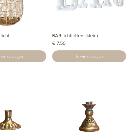
licht
BAR lichtletters (klein)
Prijs
€ 7,50
 winkelwagen
In winkelwagen