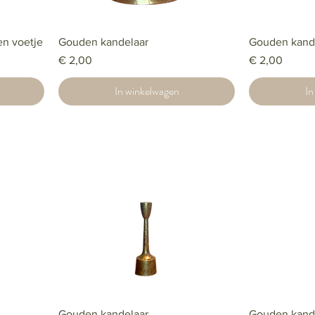
en voetje
Gouden kandelaar
Gouden kande
Prijs
Prijs
€ 2,00
€ 2,00
In winkelwagen
In
Gouden kandelaar
Gouden kand