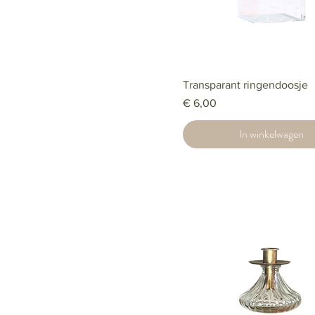
Transparant ringendoosje
Prijs
€ 6,00
In winkelwagen