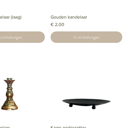
laar (laag)
Gouden kandelaar
Prijs
€ 2,00
 winkelwagen
In winkelwagen
elaar
Kaars onderzetter