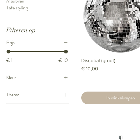
Meubilair
Tafelstyling
Filteren op
Prijs
€ 1
€ 10
Discobal (groot)
Prijs
€ 10,00
Kleur
Goud
Thema
In winkelwagen
Grijs
Bohemian vintage
Naturel
Minimalistisch elegant
Transparant
Modern fancy
Wit
Rustiek en landelijk
Zilver