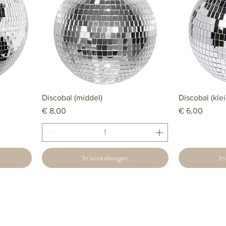
Discobal (middel)
Discobal (klei
Prijs
Prijs
€ 8,00
€ 6,00
In winkelwagen
In