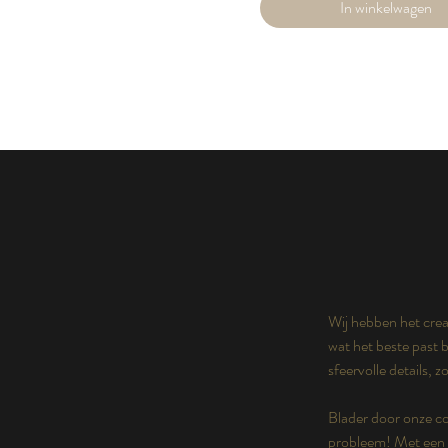
In winkelwagen
Wij hebben het crea
wat het beste past b
sfeervolle details, 
Blader door onze co
probleem! Met een p