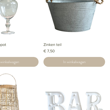
ppot
Zinken teil
Prijs
€ 7,50
 winkelwagen
In winkelwagen