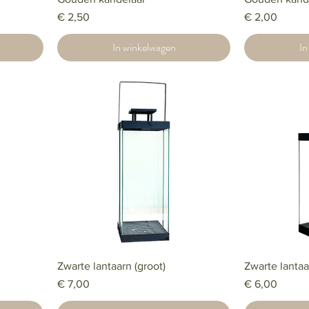
Prijs
Prijs
€ 2,50
€ 2,00
In winkelwagen
In
Zwarte lantaarn (groot)
Zwarte lantaa
Prijs
Prijs
€ 7,00
€ 6,00