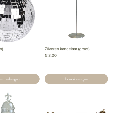
n)
Zilveren kandelaar (groot)
Prijs
€ 3,00
 winkelwagen
In winkelwagen