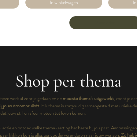
In winkelwagen
In
Meer laden
Shop per thema
tieve werk al voor je gedaan en de
mooiste thema’s uitgewerkt
, zodat je e
ij
jouw droombruiloft
. Elk thema is zorgvuldig samengesteld met unieke de
zodat jouw stijl en sfeer meteen tot leven komen.
llectie en ontdek welke thema-setting het beste bij jou past. Aanpassin
aar klikken kun je alles eenvoudig veranderen naar jouw wensen.
Zo heb j