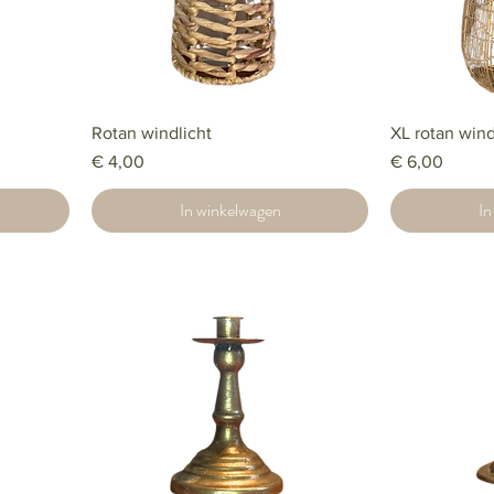
Rotan windlicht
XL rotan wind
Prijs
Prijs
€ 4,00
€ 6,00
In winkelwagen
In