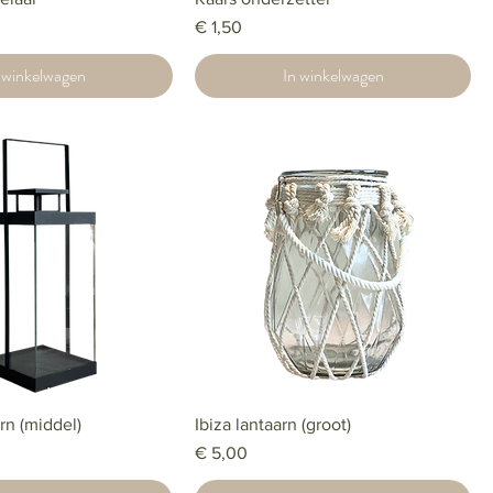
Prijs
€ 1,50
 winkelwagen
In winkelwagen
rn (middel)
Ibiza lantaarn (groot)
Prijs
€ 5,00