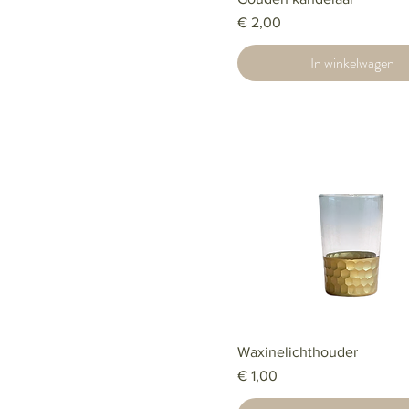
Prijs
€ 2,00
In winkelwagen
Waxinelichthouder
Prijs
€ 1,00