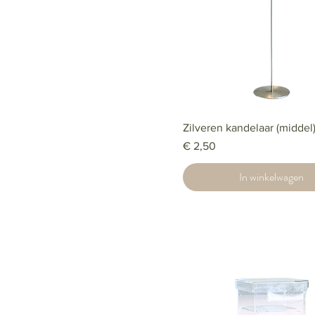
Zwart
Zilveren kandelaar (middel
Prijs
€ 2,50
In winkelwagen