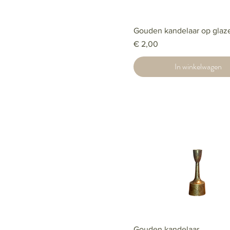
Gouden kandelaar op glaz
Prijs
€ 2,00
In winkelwagen
Gouden kandelaar