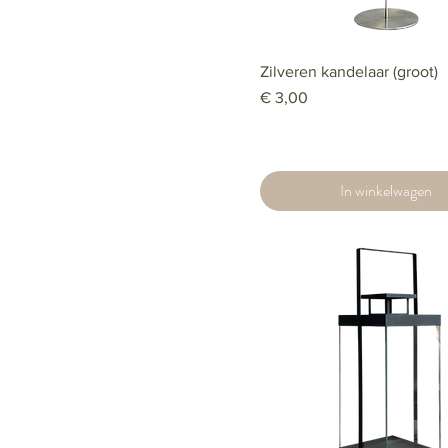
Zilveren kandelaar (groot)
Prijs
€ 3,00
In winkelwagen