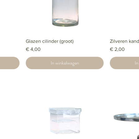
Glazen cilinder (groot)
Zilveren kand
Prijs
Prijs
€ 4,00
€ 2,00
In winkelwagen
In