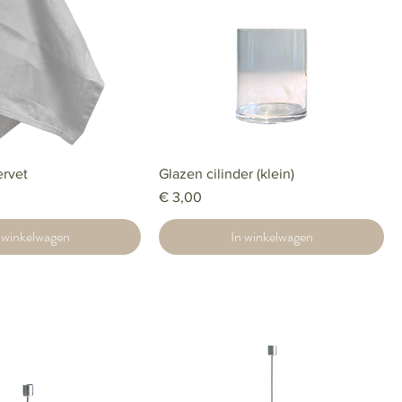
ervet
Glazen cilinder (klein)
Prijs
€ 3,00
 winkelwagen
In winkelwagen