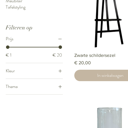
Meubilair
Tafelstyling
Filteren op
Prijs
€ 1
€ 20
Zwarte schildersezel
Prijs
€ 20,00
Kleur
In winkelwagen
Grijs
Thema
Transparant
Minimalistisch elegant
Zilver
Modern fancy
Zwart