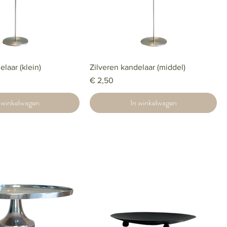
elaar (klein)
Zilveren kandelaar (middel)
Prijs
€ 2,50
 winkelwagen
In winkelwagen