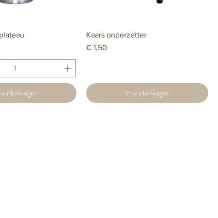
tplateau
Kaars onderzetter
Prijs
€ 1,50
 winkelwagen
In winkelwagen