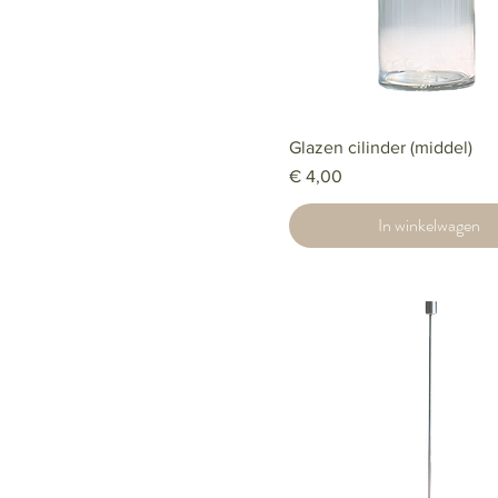
Glazen cilinder (middel)
Prijs
€ 4,00
In winkelwagen