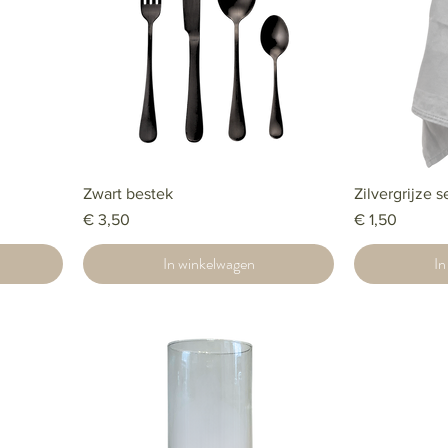
Zwart bestek
Zilvergrijze s
Prijs
Prijs
€ 3,50
€ 1,50
In winkelwagen
In