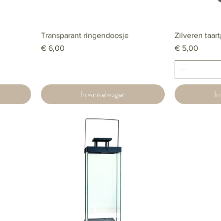
Transparant ringendoosje
Zilveren taar
Prijs
Prijs
€ 6,00
€ 5,00
In winkelwagen
In