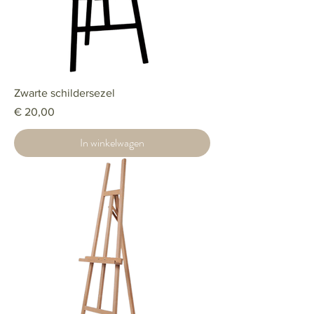
Zwarte schildersezel
Prijs
€ 20,00
In winkelwagen