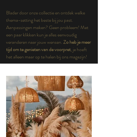
Blader door onze collectie en ontdek welke
thema-setting het beste bij jou past.
Aanpassingen maken? Geen probleem! Met
een paar klikken kun je alles eenvoudig
veranderen naar jouw wensen.
Zo heb je meer
tijd om te genieten van de voorpret
, je hoeft
het alleen maar op te halen bij ons magazijn!