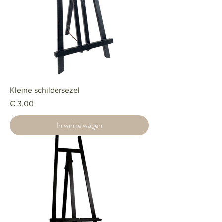
Kleine schildersezel
Prijs
€ 3,00
In winkelwagen