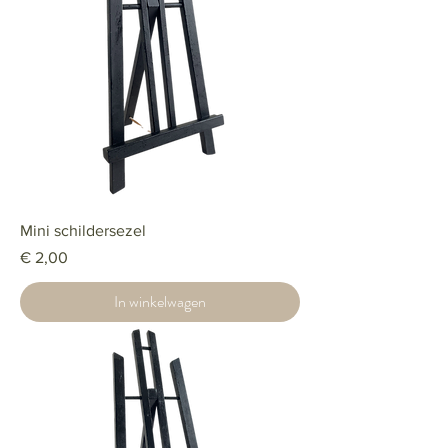
Mini schildersezel
Prijs
€ 2,00
In winkelwagen