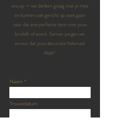
ons op — we denken graag met je mee
en kunnen ook gericht op zoek gaan
naar dat ene perfecte item voor jouw
bruiloft of event. Samen zorgen we
ervoor dat jouw decoratie helemaal
klopt!
Naam
Trouwdatum
Email