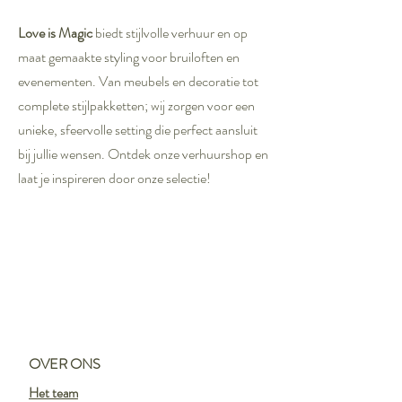
Love is Magic
biedt stijlvolle verhuur en op
maat gemaakte styling voor bruiloften en
evenementen. Van meubels en decoratie tot
complete stijlpakketten; wij zorgen voor een
unieke, sfeervolle setting die perfect aansluit
bij jullie wensen. Ontdek onze verhuurshop en
laat je inspireren door onze selectie!
OVER ONS
Het
team