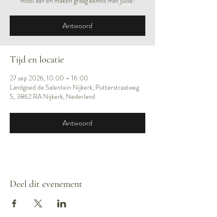
mooi aan en maken graag kennis met jullie!
Antwoord
Tijd en locatie
27 sep 2026, 10:00 – 16:00
Landgoed de Salentein Nijkerk, Putterstraatweg
5, 3862 RA Nijkerk, Nederland
Antwoord
Deel dit evenement