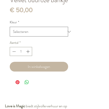
Velvet oudroze bankje
Prijs
€ 50,00
Kleur
*
Aantal
*
In winkelwagen
Love is Magic
biedt stijlvolle verhuur en op