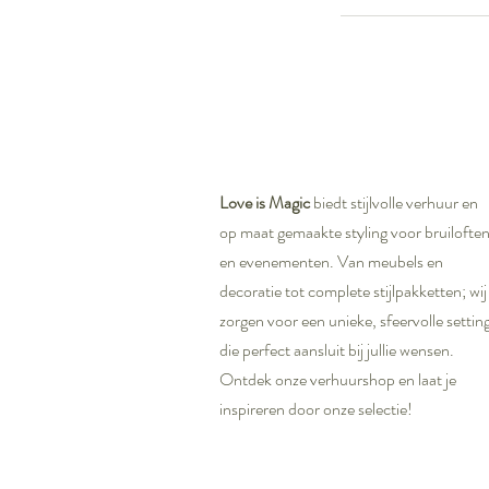
Love is Magic
biedt stijlvolle verhuur en
op maat gemaakte styling voor bruilofte
en evenementen. Van meubels en
decoratie tot complete stijlpakketten; wij
zorgen voor een unieke, sfeervolle settin
die perfect aansluit bij jullie wensen.
Ontdek onze verhuurshop en laat je
inspireren door onze selectie!