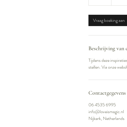
5
m
i
Vraag boeking aan
n
.
Beschrijving van 
Tijdens deze inspirati
stellen. Via onze web
Contactgegevens
06 4535 6995
info@loveismagic.nl
Nijkerk, Netherlands