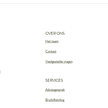
OVER ONS
Het
team
n
Contact
Veelgestelde vragen
g
SERVICES
Adviesgesprek
Bruiloftstyling